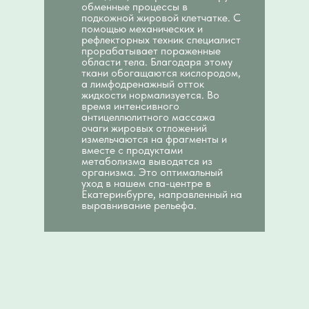
обменные процессы в
подкожной жировой клетчатке. С
помощью механических и
рефлекторных техник специалист
прорабатывает пораженные
области тела. Благодаря этому
ткани обогащаются кислородом,
а лимфодренажный отток
жидкости нормализуется. Во
время интенсивного
антицеллюлитного массажа
очаги жировых отложений
измельчаются на фрагменты и
вместе с продуктами
метаболизма выводятся из
организма. Это оптимальный
уход в нашем спа-центре в
Екатеринбурге, направленный на
выравнивание рельефа.