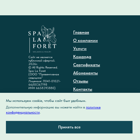
Главная
О компании
Услуги
Команда
Сайт не является
публичной офертой.
2026г.
Сертификаты
© All Rights Reserved.
Spa La Foret
Абонементы
(ООО "Превентивная
медицина"
Отзывы
Лицензия: Л041-01021-
66/00367198
ИНН 6658393880)
Контакты
Акции
Мы используем cookie, чтобы сайт был удобным.
Дополнительную информацию вы можете найти в
политике
Политика
конфиденциальности
конфиденциальности
.
Карта сайта
Принять все
Новости