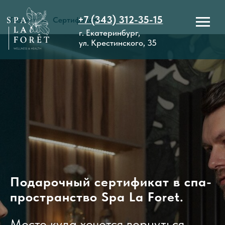
+7 (343) 312-35-15
Главная
→
Сертификаты
г. Екатеринбург,
ул. Крестинского, 35
Подарочный сертификат в спа-
пространство Spa La Foret.
Место куда хочется вернуться