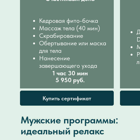
Кедровая фито-бочка
Массаж тела (40 мин)
Д
Скрабирование
Обертывание или маска
М
для тела
Р
Нанесение
л
завершающего ухода
1 час 30 мин
5 950 руб.
Купить сертификат
Мужские программы:
идеальный релакс