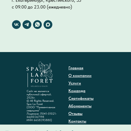
г. Екатеринбург, Крестинского, 35
с 09.00 до 23.00 (ежедневно)
Главная
О компании
Услуги
Команда
Сайт не является
публичной офертой.
2026г.
Сертификаты
© All Rights Reserved.
Spa La Foret
Абонементы
(ООО "Превентивная
медицина"
Отзывы
Лицензия: Л041-01021-
66/00367198
ИНН 6658393880)
Контакты
Акции