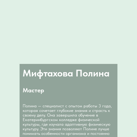
Мифтахова Полина
Мастер
Полина — специалист с опытом работы 3 года,
которая сочетает глубокие знания и страсть к
своему делу. Она завершила обучение в
Екатеринбургском колледже физической
культуры, где изучала адаптивную физическую
культуру. Эти знания позволяют Полине лучше
понимать особенности организма и постоянно