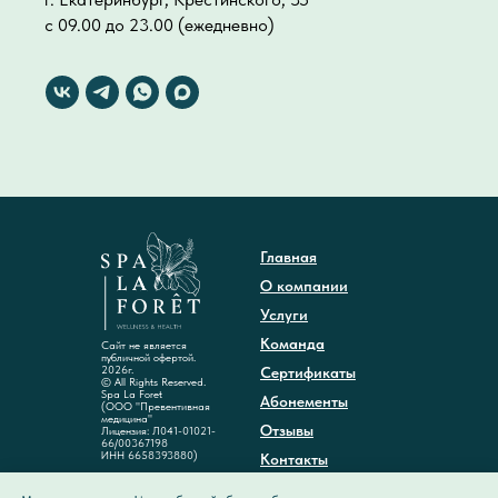
с 09.00 до 23.00 (ежедневно)
Главная
О компании
Услуги
Команда
Сайт не является
публичной офертой.
2026г.
Сертификаты
© All Rights Reserved.
Spa La Foret
Абонементы
(ООО "Превентивная
медицина"
Отзывы
Лицензия: Л041-01021-
66/00367198
ИНН 6658393880)
Контакты
Акции