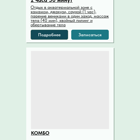
Отдых в акватермальной зоне с
хамамом, джакузи, сауной (1 час),
парение вениками в один заход, массаж
тела (40 мин), хвойный пилинг и
обертывание тела
Подробнее
Записаться
КОМБО