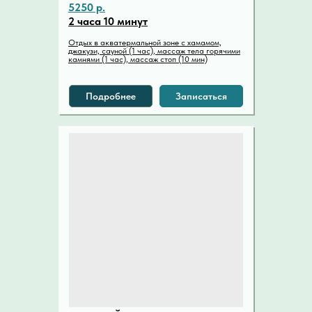
5250 р.
2 часа 10 минут
Отдых в акватермальной зоне с хамамом,
джакузи, сауной (1 час), массаж тела горячими
камнями (1 час), массаж стоп (10 мин)
Подробнее
Записаться