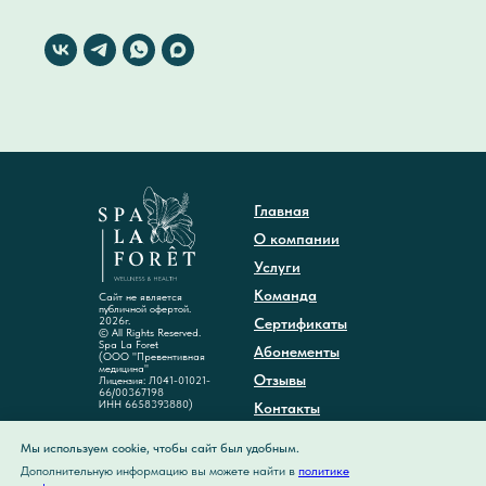
Главная
О компании
Услуги
Команда
Сайт не является
публичной офертой.
2026г.
Сертификаты
© All Rights Reserved.
Spa La Foret
Абонементы
(ООО "Превентивная
медицина"
Отзывы
Лицензия: Л041-01021-
66/00367198
ИНН 6658393880)
Контакты
Акции
Мы используем cookie, чтобы сайт был удобным.
Дополнительную информацию вы можете найти в
политике
Политика