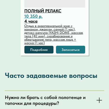
ПОЛНЫЙ РЕЛАКС
10 350 р.
4 часа
Отдых в акватермальной зоне с
хамамом, джакузи, сауной (1 час),
детокс-капсула IYASHI DOME, массаж
тела (40 мин), скрабирование и
обертывание тела, массаж лица +
маска (1 час)
Подробнее
Записаться
Часто задаваемые вопросы
Нужно ли брать с собой полотенце и
тапочки для процедуры?