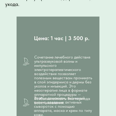
ухода.
Цена: 1 час | 3 500 р.
Сочетание лечебного действия
ультразвуковой волны и
импульсного
электротерапевтического
воздействия позволяет
полезным веществам проникать
в слой эпидермиса и дермы без
уколов и инъекций. Это
мезотерапия лица в формате
аппаратной процедуры —
Этапы: демакияж, энзимный
безболезненная и без периода
пилинг, введение активных
восстановления.
сывороток с помощью
аппарата, маска и крем по типу
кожи.