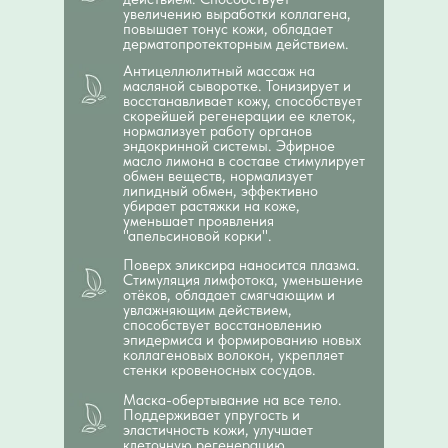
увеличению выработки коллагена,
повышает тонус кожи, обладает
дерматопротекторным действием.
Антицеллюлитный массаж на
масляной сыворотке. Тонизирует и
восстанавливает кожу, способствует
скорейшей регенерации ее клеток,
нормализует работу органов
эндокринной системы. Эфирное
масло лимона в составе стимулирует
обмен веществ, нормализует
липидный обмен, эффективно
убирает растяжки на коже,
уменьшает проявления
"апельсиновой корки".
Поверх эликсира наносится плазма.
Стимуляция лимфотока, уменьшение
отёков, обладает смягчающим и
увлажняющим действием,
способствует восстановлению
эпидермиса и формированию новых
коллагеновых волокон, укрепляет
стенки кровеносных сосудов.
Маска-обертывание на все тело.
Поддерживает упругость и
эластичность кожи, улучшает
клеточную регенерацию,