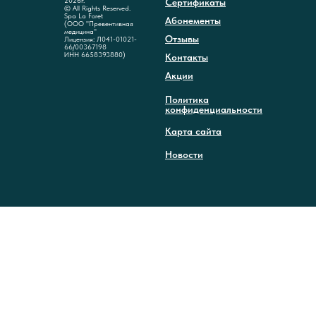
2026г.
Сертификаты
© All Rights Reserved.
Spa La Foret
Абонементы
(ООО "Превентивная
медицина"
Отзывы
Лицензия: Л041-01021-
66/00367198
ИНН 6658393880)
Контакты
Акции
Политика
конфиденциальности
Карта сайта
Новости