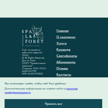
Главная
О компании
Услуги
Команда
Сайт не является
публичной офертой.
2026г.
Сертификаты
© All Rights Reserved.
Spa La Foret
Абонементы
(ООО "Превентивная
медицина"
Отзывы
Лицензия: Л041-01021-
66/00367198
ИНН 6658393880)
Контакты
Акции
Мы используем cookie, чтобы сайт был удобным.
Дополнительную информацию вы можете найти в
политике
Политика
конфиденциальности
конфиденциальности
.
Карта сайта
Принять все
Новости