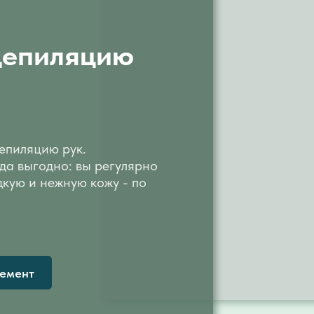
депиляцию
епиляцию рук.
да выгодно: вы регулярно
дкую и нежную кожу - по
немент