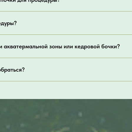
едуры?
ии акватермальной зоны или кедровой бочки?
обраться?