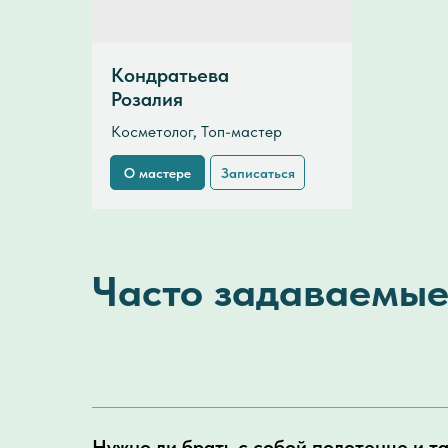
Кондратьева
Розалия
Косметолог, Топ-мастер
О мастере
Записаться
Часто задаваемые
Нужно ли брать с собой полотенце и т