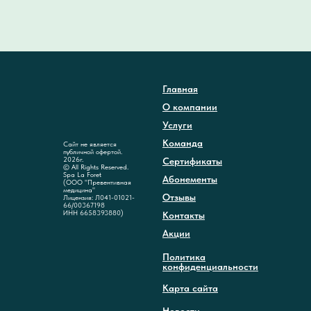
Главная
О компании
Услуги
Команда
Сайт не является
публичной офертой.
2026г.
Сертификаты
© All Rights Reserved.
Spa La Foret
Абонементы
(ООО "Превентивная
медицина"
Отзывы
Лицензия: Л041-01021-
66/00367198
ИНН 6658393880)
Контакты
Акции
Политика
конфиденциальности
Карта сайта