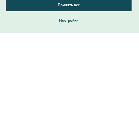
Принять все
Настройки
Как нас найти